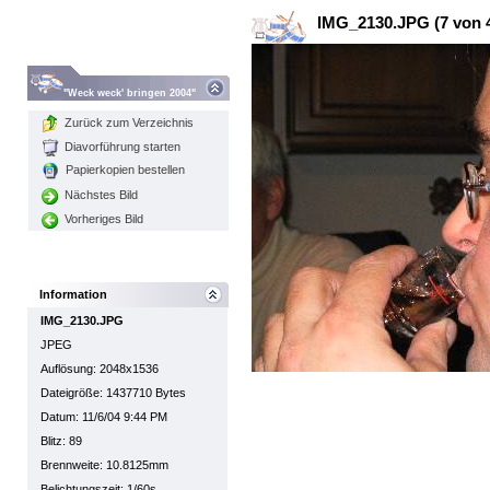
IMG_2130.JPG (7 von 
"Weck weck' bringen 2004"
Zurück zum Verzeichnis
Diavorführung starten
Papierkopien bestellen
Nächstes Bild
Vorheriges Bild
Information
IMG_2130.JPG
JPEG
Auflösung: 2048x1536
Dateigröße: 1437710 Bytes
Datum: 11/6/04 9:44 PM
Blitz: 89
Brennweite: 10.8125mm
Belichtungszeit: 1/60s