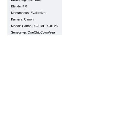
Blende: 4.0
Messmodus: Evaluative
Kamera: Canon
Modell: Canon DIGITAL IXUS v3
Sensortyp: OneChipColorArea